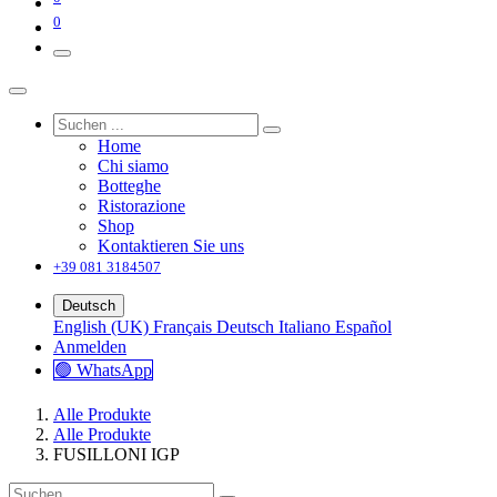
0
Home
Chi siamo
Botteghe
Ristorazione
Shop
Kontaktieren Sie uns
+39 081 3184507
Deutsch
English (UK)
Français
Deutsch
Italiano
Español
Anmelden
🟢 WhatsApp
Alle Produkte
Alle Produkte
FUSILLONI IGP