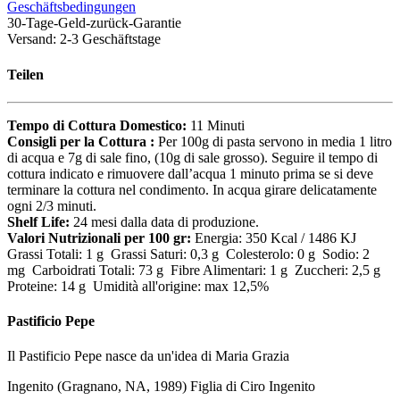
Geschäftsbedingungen
30-Tage-Geld-zurück-Garantie
Versand: 2-3 Geschäftstage
Teilen
Tempo di Cottura Domestico:
11 Minuti
Consigli per la Cottura :
Per 100g di pasta servono in media 1 litro
di acqua e 7g di sale fino, (10g di sale grosso). Seguire il tempo di
cottura indicato e rimuovere dall’acqua 1 minuto prima se si deve
terminare la cottura nel condimento. In acqua girare delicatamente
ogni 2/3 minuti.
Shelf Life:
24 mesi dalla data di produzione.
Valori Nutrizionali per 100 gr:
Energia: 350 Kcal / 1486 KJ
Grassi Totali: 1 g Grassi Saturi: 0,3 g Colesterolo: 0 g Sodio: 2
mg Carboidrati Totali: 73 g Fibre Alimentari: 1 g Zuccheri: 2,5 g
Proteine: 14 g Umidità all'origine: max 12,5%
Pastificio Pepe
Il Pastificio Pepe nasce da un'idea di Maria Grazia
Ingenito (Gragnano, NA, 1989) Figlia di Ciro Ingenito