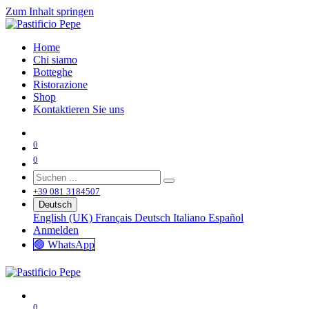
Zum Inhalt springen
Home
Chi siamo
Botteghe
Ristorazione
Shop
Kontaktieren Sie uns
0
0
+39 081 3184507
Deutsch
English (UK)
Français
Deutsch
Italiano
Español
Anmelden
🟢 WhatsApp
0