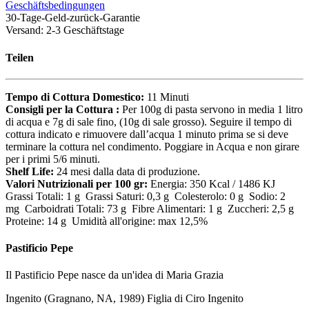
Geschäftsbedingungen
30-Tage-Geld-zurück-Garantie
Versand: 2-3 Geschäftstage
Teilen
Tempo di Cottura Domestico:
11 Minuti
Consigli per la Cottura :
Per 100g di pasta servono in media 1 litro
di acqua e 7g di sale fino, (10g di sale grosso). Seguire il tempo di
cottura indicato e rimuovere dall’acqua 1 minuto prima se si deve
terminare la cottura nel condimento. Poggiare in Acqua e non girare
per i primi 5/6 minuti.
Shelf Life:
24 mesi dalla data di produzione.
Valori Nutrizionali per 100 gr:
Energia: 350 Kcal / 1486 KJ
Grassi Totali: 1 g Grassi Saturi: 0,3 g Colesterolo: 0 g Sodio: 2
mg Carboidrati Totali: 73 g Fibre Alimentari: 1 g Zuccheri: 2,5 g
Proteine: 14 g Umidità all'origine: max 12,5%
Pastificio Pepe
Il Pastificio Pepe nasce da un'idea di Maria Grazia
Ingenito (Gragnano, NA, 1989) Figlia di Ciro Ingenito