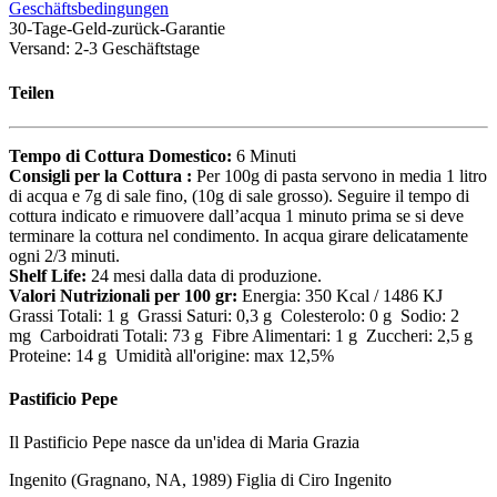
Geschäftsbedingungen
30-Tage-Geld-zurück-Garantie
Versand: 2-3 Geschäftstage
Teilen
Tempo di Cottura Domestico:
6 Minuti
Consigli per la Cottura :
Per 100g di pasta servono in media 1 litro
di acqua e 7g di sale fino, (10g di sale grosso). Seguire il tempo di
cottura indicato e rimuovere dall’acqua 1 minuto prima se si deve
terminare la cottura nel condimento. In acqua girare delicatamente
ogni 2/3 minuti.
Shelf Life:
24 mesi dalla data di produzione.
Valori Nutrizionali per 100 gr:
Energia: 350 Kcal / 1486 KJ
Grassi Totali: 1 g Grassi Saturi: 0,3 g Colesterolo: 0 g Sodio: 2
mg Carboidrati Totali: 73 g Fibre Alimentari: 1 g Zuccheri: 2,5 g
Proteine: 14 g Umidità all'origine: max 12,5%
Pastificio Pepe
Il Pastificio Pepe nasce da un'idea di Maria Grazia
Ingenito (Gragnano, NA, 1989) Figlia di Ciro Ingenito