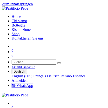
Zum Inhalt springen
Home
Chi siamo
Botteghe
Ristorazione
Shop
Kontaktieren Sie uns
0
0
+39 081 3184507
Deutsch
English (UK)
Français
Deutsch
Italiano
Español
Anmelden
🟢 WhatsApp
0