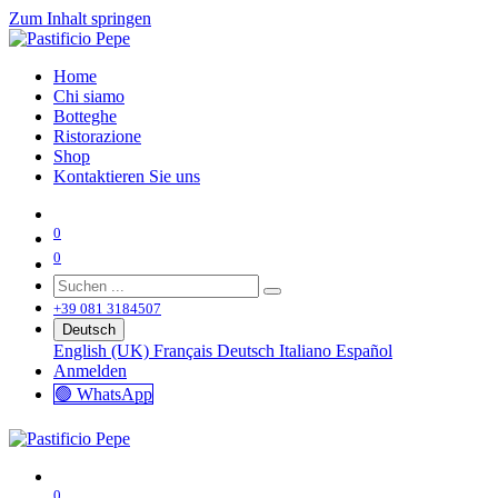
Zum Inhalt springen
Home
Chi siamo
Botteghe
Ristorazione
Shop
Kontaktieren Sie uns
0
0
+39 081 3184507
Deutsch
English (UK)
Français
Deutsch
Italiano
Español
Anmelden
🟢 WhatsApp
0