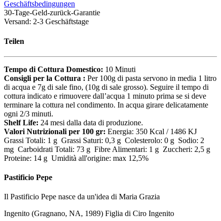
Geschäftsbedingungen
30-Tage-Geld-zurück-Garantie
Versand: 2-3 Geschäftstage
Teilen
Tempo di Cottura Domestico:
10 Minuti
Consigli per la Cottura :
Per 100g di pasta servono in media 1 litro
di acqua e 7g di sale fino, (10g di sale grosso). Seguire il tempo di
cottura indicato e rimuovere dall’acqua 1 minuto prima se si deve
terminare la cottura nel condimento. In acqua girare delicatamente
ogni 2/3 minuti.
Shelf Life:
24 mesi dalla data di produzione.
Valori Nutrizionali per 100 gr:
Energia: 350 Kcal / 1486 KJ
Grassi Totali: 1 g Grassi Saturi: 0,3 g Colesterolo: 0 g Sodio: 2
mg Carboidrati Totali: 73 g Fibre Alimentari: 1 g Zuccheri: 2,5 g
Proteine: 14 g Umidità all'origine: max 12,5%
Pastificio Pepe
Il Pastificio Pepe nasce da un'idea di Maria Grazia
Ingenito (Gragnano, NA, 1989) Figlia di Ciro Ingenito