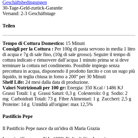
Geschäftsbedingungen
30-Tage-Geld-zurück-Garantie
Versand: 2-3 Geschäftstage
Teilen
Tempo di Cottura Domestico:
15 Minuti
Consigli per la Cottura :
Per 100g di pasta servono in media 1 litro
di acqua e 7g di sale fino, (10g di sale grosso). Seguire il tempo di
cottura indicato e rimuovere dall’acqua 1 minuto prima se si deve
terminare la cottura nel condimento. Possibile impiego senza
precottura in acqua, disponendo il prodotto farcito e con un sugo più
liquido, in teglia chiusa in forno a 200° per 30 Minuti
Shelf Life:
24 mesi dalla data di produzione.
Valori Nutrizionali per 100 gr:
Energia: 350 Kcal / 1486 KJ
Grassi Totali: 1 g Grassi Saturi: 0,3 g Colesterolo: 0 g Sodio: 2
mg Carboidrati Totali: 73 g Fibre Alimentari: 1 g Zuccheri: 2,5 g
Proteine: 14 g Umidità all'origine: max 12,5%
Pastificio Pepe
Il Pastificio Pepe nasce da un'idea di Maria Grazia