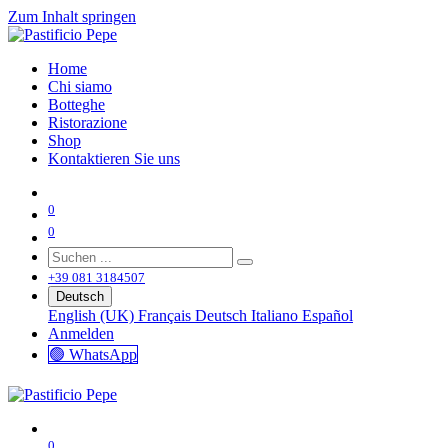
Zum Inhalt springen
Home
Chi siamo
Botteghe
Ristorazione
Shop
Kontaktieren Sie uns
0
0
+39 081 3184507
Deutsch
English (UK)
Français
Deutsch
Italiano
Español
Anmelden
🟢 WhatsApp
0