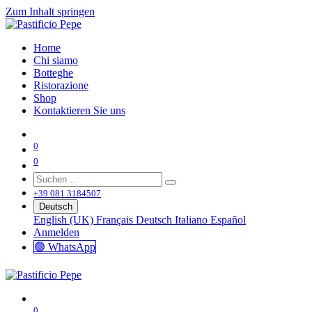
Zum Inhalt springen
Home
Chi siamo
Botteghe
Ristorazione
Shop
Kontaktieren Sie uns
0
0
+39 081 3184507
Deutsch
English (UK)
Français
Deutsch
Italiano
Español
Anmelden
🟢 WhatsApp
0