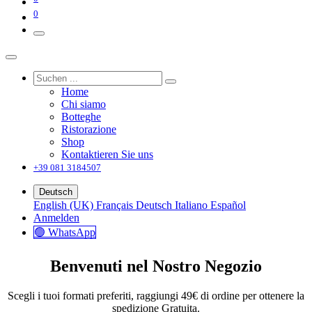
0
Home
Chi siamo
Botteghe
Ristorazione
Shop
Kontaktieren Sie uns
+39 081 3184507
Deutsch
English (UK)
Français
Deutsch
Italiano
Español
Anmelden
🟢 WhatsApp
Benvenuti nel Nostro Negozio
Scegli i tuoi formati preferiti, raggiungi 49€ di ordine per ottenere la
spedizione Gratuita.