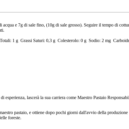
di acqua e 7g di sale fino, (10g di sale grosso). Seguire il tempo di cot
ti.
Totali: 1 g Grassi Saturi: 0,3 g Colesterolo: 0 g Sodio: 2 mg Carboidr
ni di esperienza, lascerà la sua carriera come Maestro Pastaio Responsab
maestro pastaio, e ottiene dopo pochi giorni dall'avvio della produzione
elle foreste.