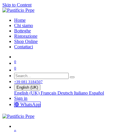
Skip to Content
Home
Chi siamo
Botteghe
Ristorazione
Shop Online
Contattaci
0
0
+39 081 3184507
English (UK)
English (UK)
Français
Deutsch
Italiano
Español
Sign in
🟢 WhatsApp
0