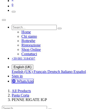
0
Home
Chi siamo
Botteghe
Ristorazione
Shop Online
Contattaci
+39 081 3184507
English (UK)
English (UK)
Français
Deutsch
Italiano
Español
Sign in
🟢 WhatsApp
All Products
Pasta Corta
PENNE RIGATE IGP