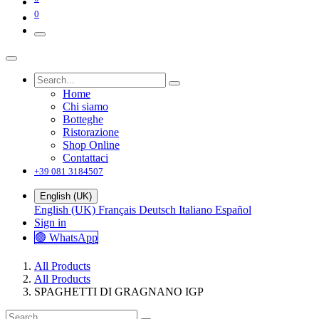
0
Home
Chi siamo
Botteghe
Ristorazione
Shop Online
Contattaci
+39 081 3184507
English (UK)
English (UK)
Français
Deutsch
Italiano
Español
Sign in
🟢 WhatsApp
All Products
All Products
SPAGHETTI DI GRAGNANO IGP