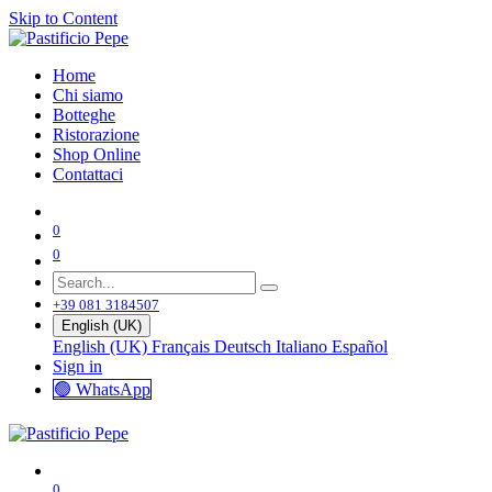
Skip to Content
Home
Chi siamo
Botteghe
Ristorazione
Shop Online
Contattaci
0
0
+39 081 3184507
English (UK)
English (UK)
Français
Deutsch
Italiano
Español
Sign in
🟢 WhatsApp
0