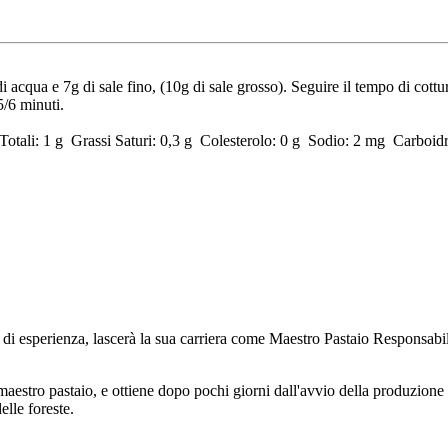
di acqua e 7g di sale fino, (10g di sale grosso). Seguire il tempo di cot
5/6 minuti.
Totali: 1 g Grassi Saturi: 0,3 g Colesterolo: 0 g Sodio: 2 mg Carboidr
ni di esperienza, lascerà la sua carriera come Maestro Pastaio Responsab
maestro pastaio, e ottiene dopo pochi giorni dall'avvio della produzione
elle foreste.