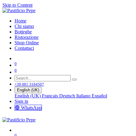
Skip to Content
Home
Chi siamo
Botteghe
Ristorazione
Shop Online
Contattaci
0
0
+39 081 3184507
English (UK)
English (UK)
Français
Deutsch
Italiano
Español
Sign in
🟢 WhatsApp
0