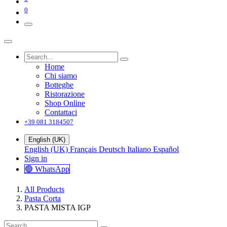
0
Home
Chi siamo
Botteghe
Ristorazione
Shop Online
Contattaci
+39 081 3184507
English (UK)
English (UK)
Français
Deutsch
Italiano
Español
Sign in
🟢 WhatsApp
All Products
Pasta Corta
PASTA MISTA IGP