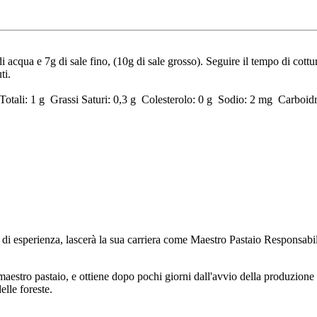
di acqua e 7g di sale fino, (10g di sale grosso). Seguire il tempo di cot
ti.
Totali: 1 g Grassi Saturi: 0,3 g Colesterolo: 0 g Sodio: 2 mg Carboidr
ni di esperienza, lascerà la sua carriera come Maestro Pastaio Responsab
maestro pastaio, e ottiene dopo pochi giorni dall'avvio della produzione
elle foreste.