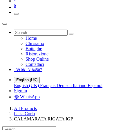
0
Home
Chi siamo
Botteghe
Ristorazione
Shop Online
Contattaci
+39 081 3184507
English (UK)
English (UK)
Français
Deutsch
Italiano
Español
Sign in
🟢 WhatsApp
All Products
Pasta Corta
CALAMARATA RIGATA IGP