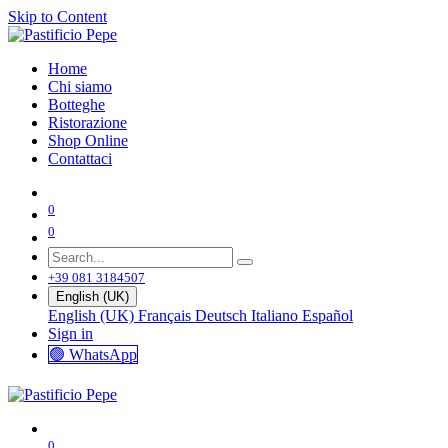
Skip to Content
Home
Chi siamo
Botteghe
Ristorazione
Shop Online
Contattaci
0
0
+39 081 3184507
English (UK)
English (UK)
Français
Deutsch
Italiano
Español
Sign in
🟢 WhatsApp
0