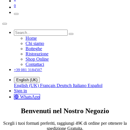
0
Home
Chi siamo
Botteghe
Ristorazione
Shop Online
Contattaci
+39 081 3184507
English (UK)
English (UK)
Français
Deutsch
Italiano
Español
Sign in
🟢 WhatsApp
Benvenuti nel Nostro Negozio
Scegli i tuoi formati preferiti, raggiungi 49€ di ordine per ottenere la
spedizione Gratuita.