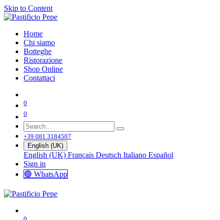
Skip to Content
Home
Chi siamo
Botteghe
Ristorazione
Shop Online
Contattaci
0
0
+39 081 3184507
English (UK)
English (UK)
Français
Deutsch
Italiano
Español
Sign in
🟢 WhatsApp
0