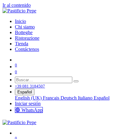
Ir al contenido
Inicio
Chi siamo
Botteghe
Ristorazione
Tienda
Contáctenos
0
0
+39 081 3184507
Español
English (UK)
Français
Deutsch
Italiano
Español
Iniciar sesión
🟢 WhatsApp
0