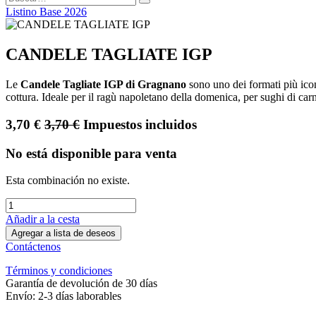
Listino Base 2026
CANDELE TAGLIATE IGP
Le
Candele Tagliate IGP di Gragnano
sono uno dei formati più icon
cottura. Ideale per il ragù napoletano della domenica, per sughi di car
3,70
€
3,70
€
Impuestos incluidos
No está disponible para venta
Esta combinación no existe.
Añadir a la cesta
Agregar a lista de deseos
Contáctenos
Términos y condiciones
Garantía de devolución de 30 días
Envío: 2-3 días laborables