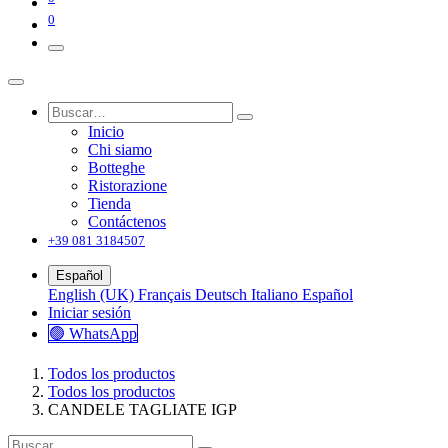
0
Inicio
Chi siamo
Botteghe
Ristorazione
Tienda
Contáctenos
+39 081 3184507
Español
English (UK)
Français
Deutsch
Italiano
Español
Iniciar sesión
🟢 WhatsApp
Todos los productos
Todos los productos
CANDELE TAGLIATE IGP