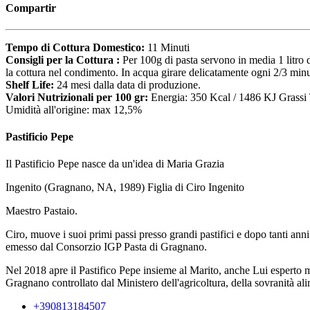
Compartir
Tempo di Cottura Domestico:
11 Minuti
Consigli per la Cottura :
Per 100g di pasta servono in media 1 litro 
la cottura nel condimento. In acqua girare delicatamente ogni 2/3 minu
Shelf Life:
24 mesi dalla data di produzione.
Valori Nutrizionali per 100 gr:
Energia: 350 Kcal / 1486 KJ Grassi 
Umidità all'origine: max 12,5%
Pastificio Pepe
Il Pastificio Pepe nasce da un'idea di Maria Grazia
Ingenito (Gragnano, NA, 1989) Figlia di Ciro Ingenito
Maestro Pastaio.
Ciro, muove i suoi primi passi presso grandi pastifici e dopo tanti an
emesso dal Consorzio IGP Pasta di Gragnano.
Nel 2018 apre il Pastifico Pepe insieme al Marito, anche Lui esperto ma
Gragnano controllato dal Ministero dell'agricoltura, della sovranità ali
+390813184507