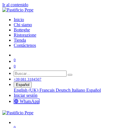
Ir al contenido
Inicio
Chi siamo
Botteghe
Ristorazione
Tienda
Contáctenos
0
0
+39 081 3184507
Español
English (UK)
Français
Deutsch
Italiano
Español
Iniciar sesión
🟢 WhatsApp
0