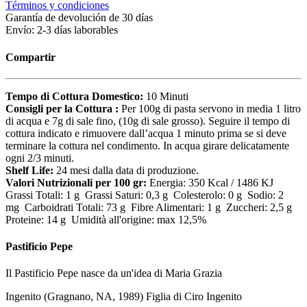
Términos y condiciones
Garantía de devolución de 30 días
Envío: 2-3 días laborables
Compartir
Tempo di Cottura Domestico:
10 Minuti
Consigli per la Cottura :
Per 100g di pasta servono in media 1 litro
di acqua e 7g di sale fino, (10g di sale grosso). Seguire il tempo di
cottura indicato e rimuovere dall’acqua 1 minuto prima se si deve
terminare la cottura nel condimento. In acqua girare delicatamente
ogni 2/3 minuti.
Shelf Life:
24 mesi dalla data di produzione.
Valori Nutrizionali per 100 gr:
Energia: 350 Kcal / 1486 KJ
Grassi Totali: 1 g Grassi Saturi: 0,3 g Colesterolo: 0 g Sodio: 2
mg Carboidrati Totali: 73 g Fibre Alimentari: 1 g Zuccheri: 2,5 g
Proteine: 14 g Umidità all'origine: max 12,5%
Pastificio Pepe
Il Pastificio Pepe nasce da un'idea di Maria Grazia
Ingenito (Gragnano, NA, 1989) Figlia di Ciro Ingenito