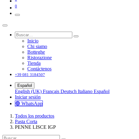
0
Inicio
Chi siamo
Botteghe
Ristorazione
Tienda
Contáctenos
+39 081 3184507
Español
English (UK)
Français
Deutsch
Italiano
Español
Iniciar sesión
🟢 WhatsApp
Todos los productos
Pasta Corta
PENNE LISCE IGP