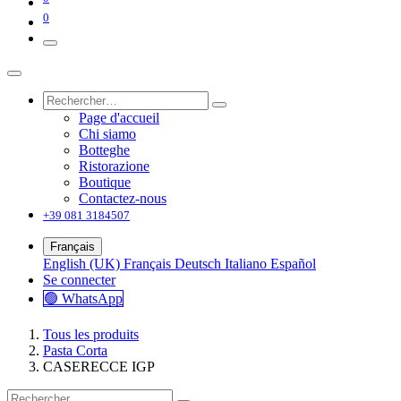
0
Page d'accueil
Chi siamo
Botteghe
Ristorazione
Boutique
Contactez-nous
+39 081 3184507
Français
English (UK)
Français
Deutsch
Italiano
Español
Se connecter
🟢 WhatsApp
Tous les produits
Pasta Corta
CASERECCE IGP