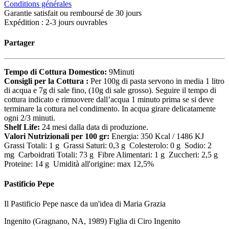
Conditions générales
Garantie satisfait ou remboursé de 30 jours
Expédition : 2-3 jours ouvrables
Partager
Tempo di Cottura Domestico:
9Minuti
Consigli per la Cottura :
Per 100g di pasta servono in media 1 litro
di acqua e 7g di sale fino, (10g di sale grosso). Seguire il tempo di
cottura indicato e rimuovere dall’acqua 1 minuto prima se si deve
terminare la cottura nel condimento. In acqua girare delicatamente
ogni 2/3 minuti.
Shelf Life:
24 mesi dalla data di produzione.
Valori Nutrizionali per 100 gr:
Energia: 350 Kcal / 1486 KJ
Grassi Totali: 1 g Grassi Saturi: 0,3 g Colesterolo: 0 g Sodio: 2
mg Carboidrati Totali: 73 g Fibre Alimentari: 1 g Zuccheri: 2,5 g
Proteine: 14 g Umidità all'origine: max 12,5%
Pastificio Pepe
Il Pastificio Pepe nasce da un'idea di Maria Grazia
Ingenito (Gragnano, NA, 1989) Figlia di Ciro Ingenito