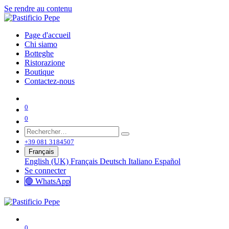
Se rendre au contenu
Page d'accueil
Chi siamo
Botteghe
Ristorazione
Boutique
Contactez-nous
0
0
+39 081 3184507
Français
English (UK)
Français
Deutsch
Italiano
Español
Se connecter
🟢 WhatsApp
0