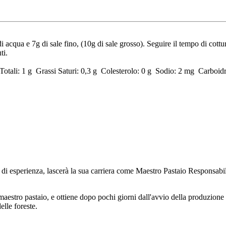
di acqua e 7g di sale fino, (10g di sale grosso). Seguire il tempo di cot
ti.
Totali: 1 g Grassi Saturi: 0,3 g Colesterolo: 0 g Sodio: 2 mg Carboidr
ni di esperienza, lascerà la sua carriera come Maestro Pastaio Responsab
maestro pastaio, e ottiene dopo pochi giorni dall'avvio della produzione
elle foreste.