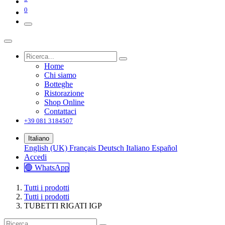
0
Home
Chi siamo
Botteghe
Ristorazione
Shop Online
Contattaci
+39 081 3184507
Italiano
English (UK)
Français
Deutsch
Italiano
Español
Accedi
🟢 WhatsApp
Tutti i prodotti
Tutti i prodotti
TUBETTI RIGATI IGP