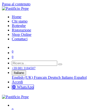
Passa al contenuto
Home
Chi siamo
Botteghe
Ristorazione
Shop Online
Contattaci
0
0
+39 081 3184507
Italiano
English (UK)
Français
Deutsch
Italiano
Español
Accedi
🟢 WhatsApp
0