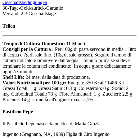
Geschäftsbedingungen
30-Tage-Geld-zurück-Garantie
Versand: 2-3 Geschäftstage
Teilen
Tempo di Cottura Domestico:
11 Minuti
Consigli per la Cottura :
Per 100g di pasta servono in media 1 litro
di acqua e 7g di sale fino, (10g di sale grosso). Seguire il tempo di
cottura indicato e rimuovere dall’acqua 1 minuto prima se si deve
terminare la cottura nel condimento. In acqua girare delicatamente
ogni 2/3 minuti.
Shelf Life:
24 mesi dalla data di produzione.
Valori Nutrizionali per 100 gr:
Energia: 350 Kcal / 1486 KJ
Grassi Totali: 1 g Grassi Saturi: 0,3 g Colesterolo: 0 g Sodio: 2
mg Carboidrati Totali: 73 g Fibre Alimentari: 1 g Zuccheri: 2,5 g
Proteine: 14 g Umidità all'origine: max 12,5%
Pastificio Pepe
Il Pastificio Pepe nasce da un'idea di Maria Grazia
Ingenito (Gragnano, NA, 1989) Figlia di Ciro Ingenito