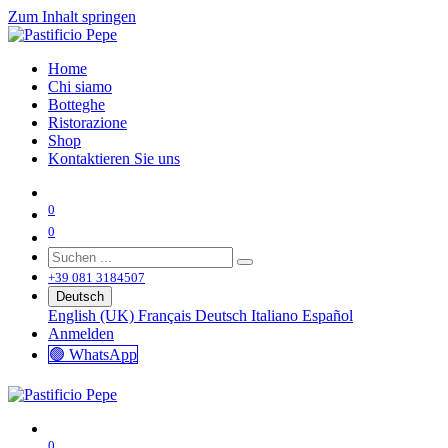
Zum Inhalt springen
Home
Chi siamo
Botteghe
Ristorazione
Shop
Kontaktieren Sie uns
0
0
+39 081 3184507
Deutsch
English (UK)
Français
Deutsch
Italiano
Español
Anmelden
🟢 WhatsApp
0