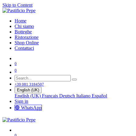
Skip to Content
Home
Chi siamo
Botteghe
Ristorazione
Shop Online
Contattaci
0
0
+39 081 3184507
English (UK)
English (UK)
Français
Deutsch
Italiano
Español
Sign in
🟢 WhatsApp
0