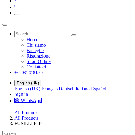
0
Home
Chi siamo
Botteghe
Ristorazione
Shop Online
Contattaci
+39 081 3184507
English (UK)
English (UK)
Français
Deutsch
Italiano
Español
Sign in
🟢 WhatsApp
All Products
All Products
FUSILLI IGP