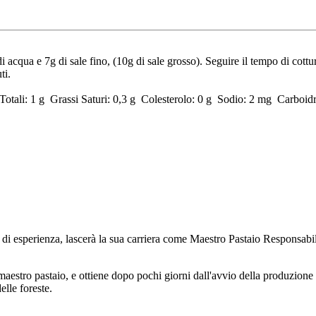
di acqua e 7g di sale fino, (10g di sale grosso). Seguire il tempo di cot
ti.
Totali: 1 g Grassi Saturi: 0,3 g Colesterolo: 0 g Sodio: 2 mg Carboidr
ni di esperienza, lascerà la sua carriera come Maestro Pastaio Responsab
maestro pastaio, e ottiene dopo pochi giorni dall'avvio della produzione
elle foreste.