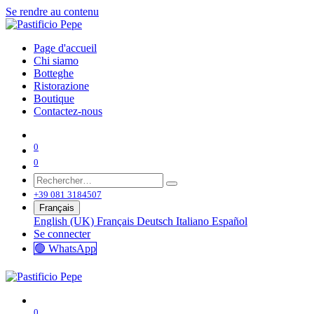
Se rendre au contenu
Page d'accueil
Chi siamo
Botteghe
Ristorazione
Boutique
Contactez-nous
0
0
+39 081 3184507
Français
English (UK)
Français
Deutsch
Italiano
Español
Se connecter
🟢 WhatsApp
0