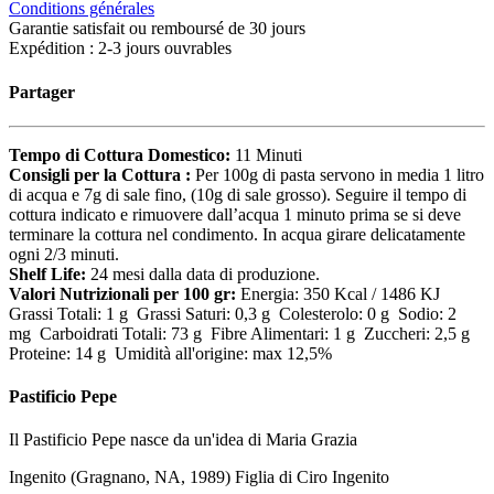
Conditions générales
Garantie satisfait ou remboursé de 30 jours
Expédition : 2-3 jours ouvrables
Partager
Tempo di Cottura Domestico:
11 Minuti
Consigli per la Cottura :
Per 100g di pasta servono in media 1 litro
di acqua e 7g di sale fino, (10g di sale grosso). Seguire il tempo di
cottura indicato e rimuovere dall’acqua 1 minuto prima se si deve
terminare la cottura nel condimento. In acqua girare delicatamente
ogni 2/3 minuti.
Shelf Life:
24 mesi dalla data di produzione.
Valori Nutrizionali per 100 gr:
Energia: 350 Kcal / 1486 KJ
Grassi Totali: 1 g Grassi Saturi: 0,3 g Colesterolo: 0 g Sodio: 2
mg Carboidrati Totali: 73 g Fibre Alimentari: 1 g Zuccheri: 2,5 g
Proteine: 14 g Umidità all'origine: max 12,5%
Pastificio Pepe
Il Pastificio Pepe nasce da un'idea di Maria Grazia
Ingenito (Gragnano, NA, 1989) Figlia di Ciro Ingenito