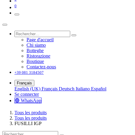
0
Page d'accueil
Chi siamo
Botteghe
Ristorazione
Boutique
Contactez-nous
+39 081 3184507
Français
English (UK)
Français
Deutsch
Italiano
Español
Se connecter
🟢 WhatsApp
Tous les produits
Tous les produits
FUSILLI IGP