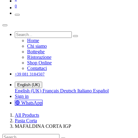
0
Home
Chi siamo
Botteghe
Ristorazione
Shop Online
Contattaci
+39 081 3184507
English (UK)
English (UK)
Français
Deutsch
Italiano
Español
Sign in
🟢 WhatsApp
All Products
Pasta Corta
MAFALDINA CORTA IGP