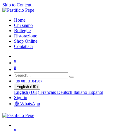
Skip to Content
Home
Chi siamo
Botteghe
Ristorazione
Shop Online
Contattaci
0
0
+39 081 3184507
English (UK)
English (UK)
Français
Deutsch
Italiano
Español
Sign in
🟢 WhatsApp
0