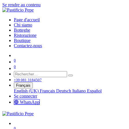
Se rendre au contenu
Page d'accueil
Chi siamo
Botteghe
Ristorazione
Boutique
Contactez-nous
0
0
+39 081 3184507
Français
English (UK)
Français
Deutsch
Italiano
Español
Se connecter
🟢 WhatsApp
0