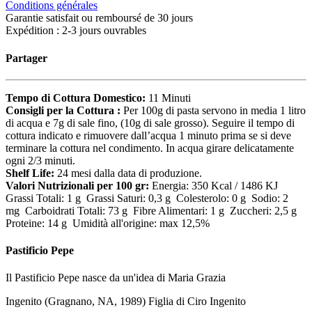
Conditions générales
Garantie satisfait ou remboursé de 30 jours
Expédition : 2-3 jours ouvrables
Partager
Tempo di Cottura Domestico:
11 Minuti
Consigli per la Cottura :
Per 100g di pasta servono in media 1 litro
di acqua e 7g di sale fino, (10g di sale grosso). Seguire il tempo di
cottura indicato e rimuovere dall’acqua 1 minuto prima se si deve
terminare la cottura nel condimento. In acqua girare delicatamente
ogni 2/3 minuti.
Shelf Life:
24 mesi dalla data di produzione.
Valori Nutrizionali per 100 gr:
Energia: 350 Kcal / 1486 KJ
Grassi Totali: 1 g Grassi Saturi: 0,3 g Colesterolo: 0 g Sodio: 2
mg Carboidrati Totali: 73 g Fibre Alimentari: 1 g Zuccheri: 2,5 g
Proteine: 14 g Umidità all'origine: max 12,5%
Pastificio Pepe
Il Pastificio Pepe nasce da un'idea di Maria Grazia
Ingenito (Gragnano, NA, 1989) Figlia di Ciro Ingenito