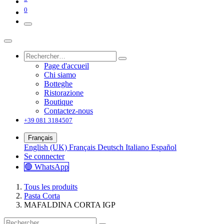
0
Page d'accueil
Chi siamo
Botteghe
Ristorazione
Boutique
Contactez-nous
+39 081 3184507
Français
English (UK)
Français
Deutsch
Italiano
Español
Se connecter
🟢 WhatsApp
Tous les produits
Pasta Corta
MAFALDINA CORTA IGP