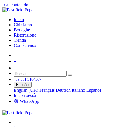
Ir al contenido
Inicio
Chi siamo
Botteghe
Ristorazione
Tienda
Contáctenos
0
0
+39 081 3184507
Español
English (UK)
Français
Deutsch
Italiano
Español
Iniciar sesión
🟢 WhatsApp
0