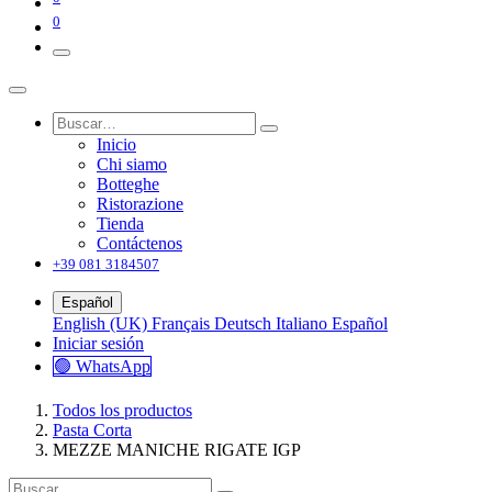
0
Inicio
Chi siamo
Botteghe
Ristorazione
Tienda
Contáctenos
+39 081 3184507
Español
English (UK)
Français
Deutsch
Italiano
Español
Iniciar sesión
🟢 WhatsApp
Todos los productos
Pasta Corta
MEZZE MANICHE RIGATE IGP