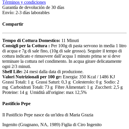
Términos y condiciones
Garantía de devolución de 30 días
Envío: 2-3 días laborables
Compartir
Tempo di Cottura Domestico:
11 Minuti
Consigli per la Cottura :
Per 100g di pasta servono in media 1 litro
di acqua e 7g di sale fino, (10g di sale grosso). Seguire il tempo di
cottura indicato e rimuovere dall’acqua 1 minuto prima se si deve
terminare la cottura nel condimento. In acqua girare delicatamente
ogni 2/3 minuti.
Shelf Life:
24 mesi dalla data di produzione.
Valori Nutrizionali per 100 gr:
Energia: 350 Kcal / 1486 KJ
Grassi Totali: 1 g Grassi Saturi: 0,3 g Colesterolo: 0 g Sodio: 2
mg Carboidrati Totali: 73 g Fibre Alimentari: 1 g Zuccheri: 2,5 g
Proteine: 14 g Umidità all'origine: max 12,5%
Pastificio Pepe
Il Pastificio Pepe nasce da un'idea di Maria Grazia
Ingenito (Gragnano, NA, 1989) Figlia di Ciro Ingenito