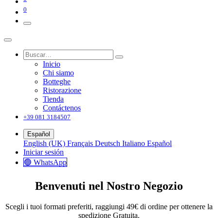
0
Inicio
Chi siamo
Botteghe
Ristorazione
Tienda
Contáctenos
+39 081 3184507
Español
English (UK)
Français
Deutsch
Italiano
Español
Iniciar sesión
🟢 WhatsApp
Benvenuti nel Nostro Negozio
Scegli i tuoi formati preferiti, raggiungi 49€ di ordine per ottenere la
spedizione Gratuita.