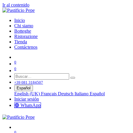
Ir al contenido
Inicio
Chi siamo
Botteghe
Ristorazione
Tienda
Contáctenos
0
0
+39 081 3184507
Español
English (UK)
Français
Deutsch
Italiano
Español
Iniciar sesión
🟢 WhatsApp
0