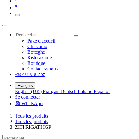
0
Page d'accueil
Chi siamo
Botteghe
Ristorazione
Boutique
Contactez-nous
+39 081 3184507
Français
English (UK)
Français
Deutsch
Italiano
Español
Se connecter
🟢 WhatsApp
Tous les produits
Tous les produits
ZITI RIGATI IGP