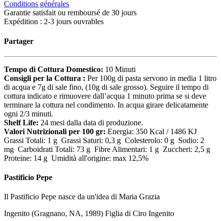
Conditions générales
Garantie satisfait ou remboursé de 30 jours
Expédition : 2-3 jours ouvrables
Partager
Tempo di Cottura Domestico:
10 Minuti
Consigli per la Cottura :
Per 100g di pasta servono in media 1 litro
di acqua e 7g di sale fino, (10g di sale grosso). Seguire il tempo di
cottura indicato e rimuovere dall’acqua 1 minuto prima se si deve
terminare la cottura nel condimento. In acqua girare delicatamente
ogni 2/3 minuti.
Shelf Life:
24 mesi dalla data di produzione.
Valori Nutrizionali per 100 gr:
Energia: 350 Kcal / 1486 KJ
Grassi Totali: 1 g Grassi Saturi: 0,3 g Colesterolo: 0 g Sodio: 2
mg Carboidrati Totali: 73 g Fibre Alimentari: 1 g Zuccheri: 2,5 g
Proteine: 14 g Umidità all'origine: max 12,5%
Pastificio Pepe
Il Pastificio Pepe nasce da un'idea di Maria Grazia
Ingenito (Gragnano, NA, 1989) Figlia di Ciro Ingenito