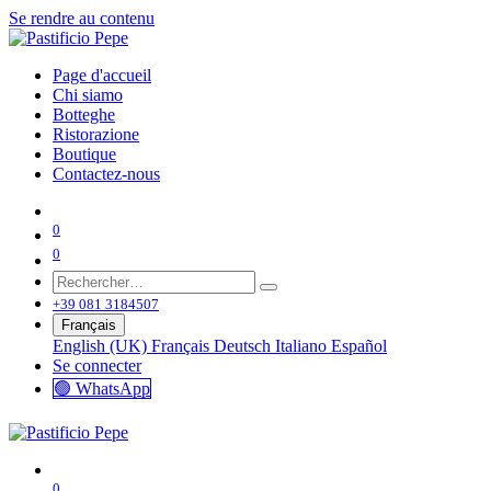
Se rendre au contenu
Page d'accueil
Chi siamo
Botteghe
Ristorazione
Boutique
Contactez-nous
0
0
+39 081 3184507
Français
English (UK)
Français
Deutsch
Italiano
Español
Se connecter
🟢 WhatsApp
0