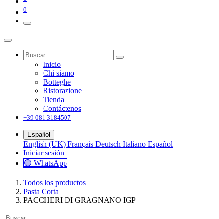
0
Inicio
Chi siamo
Botteghe
Ristorazione
Tienda
Contáctenos
+39 081 3184507
Español
English (UK)
Français
Deutsch
Italiano
Español
Iniciar sesión
🟢 WhatsApp
Todos los productos
Pasta Corta
PACCHERI DI GRAGNANO IGP