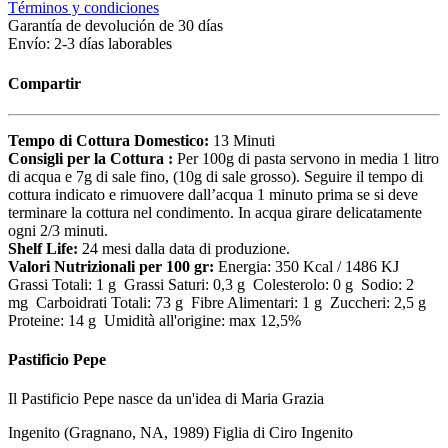
Términos y condiciones
Garantía de devolución de 30 días
Envío: 2-3 días laborables
Compartir
Tempo di Cottura Domestico:
13 Minuti
Consigli per la Cottura :
Per 100g di pasta servono in media 1 litro
di acqua e 7g di sale fino, (10g di sale grosso). Seguire il tempo di
cottura indicato e rimuovere dall’acqua 1 minuto prima se si deve
terminare la cottura nel condimento. In acqua girare delicatamente
ogni 2/3 minuti.
Shelf Life:
24 mesi dalla data di produzione.
Valori Nutrizionali per 100 gr:
Energia: 350 Kcal / 1486 KJ
Grassi Totali: 1 g Grassi Saturi: 0,3 g Colesterolo: 0 g Sodio: 2
mg Carboidrati Totali: 73 g Fibre Alimentari: 1 g Zuccheri: 2,5 g
Proteine: 14 g Umidità all'origine: max 12,5%
Pastificio Pepe
Il Pastificio Pepe nasce da un'idea di Maria Grazia
Ingenito (Gragnano, NA, 1989) Figlia di Ciro Ingenito