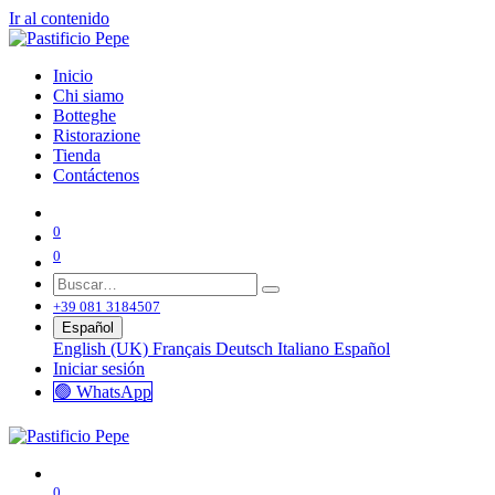
Ir al contenido
Inicio
Chi siamo
Botteghe
Ristorazione
Tienda
Contáctenos
0
0
+39 081 3184507
Español
English (UK)
Français
Deutsch
Italiano
Español
Iniciar sesión
🟢 WhatsApp
0