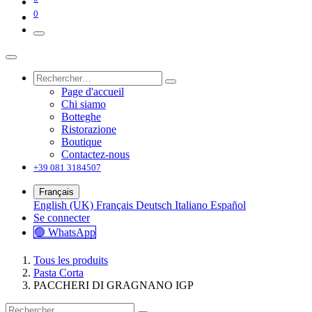
0
Page d'accueil
Chi siamo
Botteghe
Ristorazione
Boutique
Contactez-nous
+39 081 3184507
Français
English (UK)
Français
Deutsch
Italiano
Español
Se connecter
🟢 WhatsApp
Tous les produits
Pasta Corta
PACCHERI DI GRAGNANO IGP