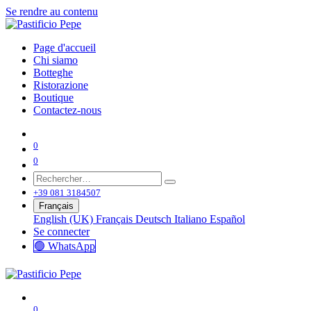
Se rendre au contenu
Page d'accueil
Chi siamo
Botteghe
Ristorazione
Boutique
Contactez-nous
0
0
+39 081 3184507
Français
English (UK)
Français
Deutsch
Italiano
Español
Se connecter
🟢 WhatsApp
0