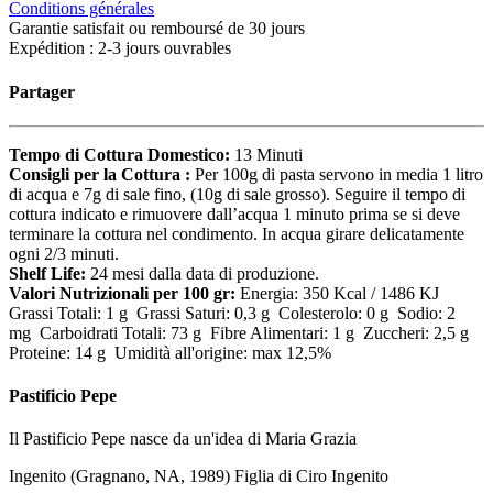
Conditions générales
Garantie satisfait ou remboursé de 30 jours
Expédition : 2-3 jours ouvrables
Partager
Tempo di Cottura Domestico:
13 Minuti
Consigli per la Cottura :
Per 100g di pasta servono in media 1 litro
di acqua e 7g di sale fino, (10g di sale grosso). Seguire il tempo di
cottura indicato e rimuovere dall’acqua 1 minuto prima se si deve
terminare la cottura nel condimento. In acqua girare delicatamente
ogni 2/3 minuti.
Shelf Life:
24 mesi dalla data di produzione.
Valori Nutrizionali per 100 gr:
Energia: 350 Kcal / 1486 KJ
Grassi Totali: 1 g Grassi Saturi: 0,3 g Colesterolo: 0 g Sodio: 2
mg Carboidrati Totali: 73 g Fibre Alimentari: 1 g Zuccheri: 2,5 g
Proteine: 14 g Umidità all'origine: max 12,5%
Pastificio Pepe
Il Pastificio Pepe nasce da un'idea di Maria Grazia
Ingenito (Gragnano, NA, 1989) Figlia di Ciro Ingenito